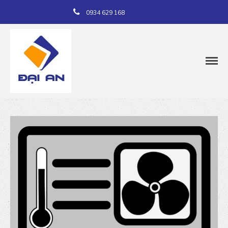
0934 629 168
Trang chủ
Giới thiệu
Dịch vụ
Sản phẩm
Dự án
Tin tức
Liên hệ