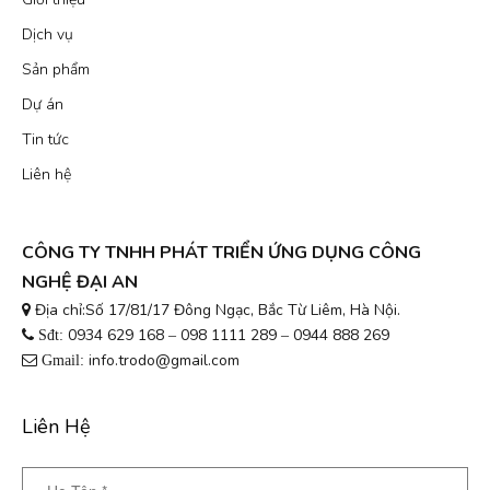
Dịch vụ
Sản phẩm
Dự án
Tin tức
Liên hệ
CÔNG TY TNHH PHÁT TRIỂN ỨNG DỤNG CÔNG
NGHỆ ĐẠI AN
Địa chỉ:Số 17/81/17 Đông Ngạc, Bắc Từ Liêm, Hà Nội.
0934 629 168
098 1111 289
0944 888 269
Sđt:
–
–
info.trodo@gmail.com
Gmail:
Liên Hệ