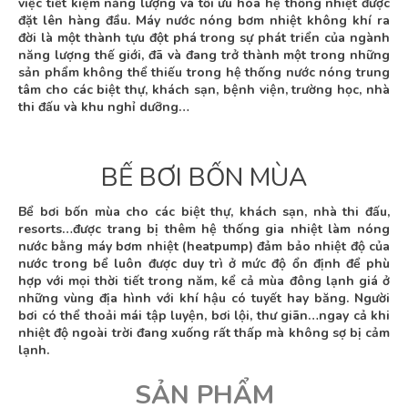
việc tiết kiệm năng lượng và tối ưu hóa hệ thống nhiệt được
đặt lên hàng đầu. Máy nước nóng bơm nhiệt không khí ra
đời là một thành tựu đột phá trong sự phát triển của ngành
năng lượng thế giới, đã và đang trở thành một trong những
sản phẩm không thể thiếu trong hệ thống nước nóng trung
tâm cho các biệt thự, khách sạn, bệnh viện, trường học, nhà
thi đấu và khu nghỉ dưỡng…
BỂ BƠI BỐN MÙA
Bể bơi bốn mùa cho các biệt thự, khách sạn, nhà thi đấu,
resorts…được trang bị thêm hệ thống gia nhiệt làm nóng
nước bằng máy bơm nhiệt (heatpump) đảm bảo nhiệt độ của
nước trong bể luôn được duy trì ở mức độ ổn định để phù
hợp với mọi thời tiết trong năm, kể cả mùa đông lạnh giá ở
những vùng địa hình với khí hậu có tuyết hay băng. Người
bơi có thể thoải mái tập luyện, bơi lội, thư giãn…ngay cả khi
nhiệt độ ngoài trời đang xuống rất thấp mà không sợ bị cảm
lạnh.
SẢN PHẨM