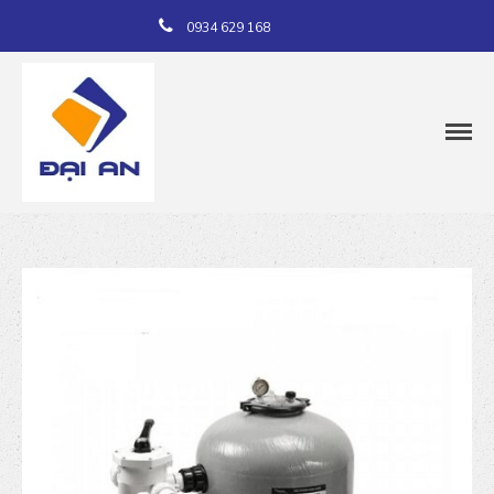
0934 629 168
Trang chủ
Giới thiệu
Dịch vụ
Sản phẩm
Dự án
Tin tức
Liên hệ